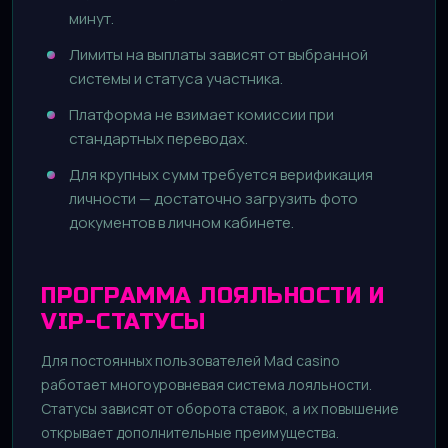
минут.
Лимиты на выплаты зависят от выбранной
системы и статуса участника.
Платформа не взимает комиссии при
стандартных переводах.
Для крупных сумм требуется верификация
личности — достаточно загрузить фото
документов в личном кабинете.
ПРОГРАММА ЛОЯЛЬНОСТИ И
VIP-СТАТУСЫ
Для постоянных пользователей Mad casino
работает многоуровневая система лояльности.
Статусы зависят от оборота ставок, а их повышение
открывает дополнительные преимущества.