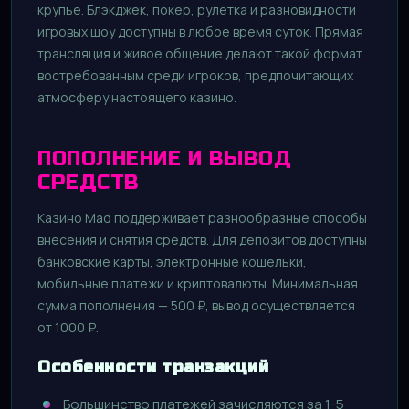
крупье. Блэкджек, покер, рулетка и разновидности
игровых шоу доступны в любое время суток. Прямая
трансляция и живое общение делают такой формат
востребованным среди игроков, предпочитающих
атмосферу настоящего казино.
ПОПОЛНЕНИЕ И ВЫВОД
СРЕДСТВ
Казино Mad поддерживает разнообразные способы
внесения и снятия средств. Для депозитов доступны
банковские карты, электронные кошельки,
мобильные платежи и криптовалюты. Минимальная
сумма пополнения — 500 ₽, вывод осуществляется
от 1000 ₽.
Особенности транзакций
Большинство платежей зачисляются за 1-5