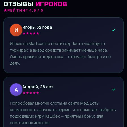
ОТЗЫВЫ
ИГРОКОВ
РЕЙТИНГ 4.9 / 5
Игорь, 32 года
И
★
★
★
★
★
Играю на Mad casino почти год. Часто участвую в
турнирах, а вывод средств занимает меньше часа.
Очень нравится поддержка — отвечают быстро и по
делу.
Андрей, 26 лет
А
★
★
★
★
★
Попробовал многие слоты на сайте Мэд. Есть
возможность запускать в демо, что помогает выбрать
подходящую игру. Кэшбек — приятный бонус для
постоянных игроков.