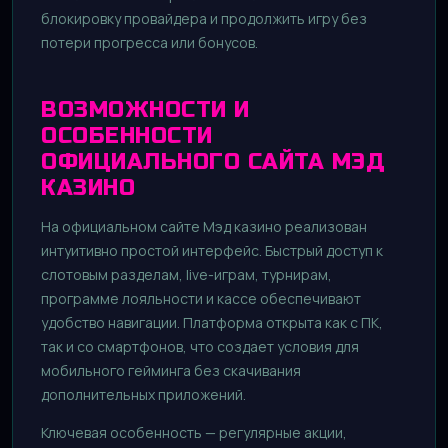
блокировку провайдера и продолжить игру без
потери прогресса или бонусов.
ВОЗМОЖНОСТИ И
ОСОБЕННОСТИ
ОФИЦИАЛЬНОГО САЙТА МЭД
КАЗИНО
На официальном сайте Мэд казино реализован
интуитивно простой интерфейс. Быстрый доступ к
слотовым разделам, live-играм, турнирам,
программе лояльности и кассе обеспечивают
удобство навигации. Платформа открыта как с ПК,
так и со смартфонов, что создает условия для
мобильного гейминга без скачивания
дополнительных приложений.
Ключевая особенность — регулярные акции,