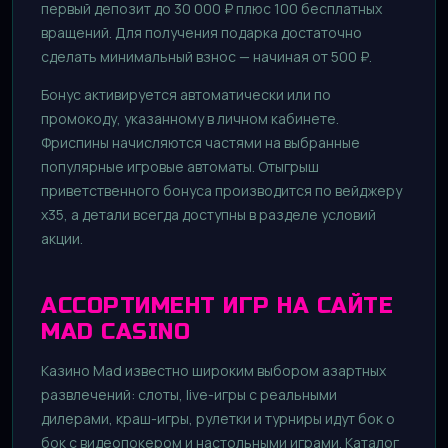
первый депозит до 30 000 ₽ плюс 100 бесплатных
вращений. Для получения подарка достаточно
сделать минимальный взнос — начиная от 500 ₽.
Бонус активируется автоматически или по
промокоду, указанному в личном кабинете.
Фриспины начисляются частями на выбранные
популярные игровые автоматы. Отыгрыш
приветственного бонуса производится по вейджеру
х35, а детали всегда доступны в разделе условий
акции.
АССОРТИМЕНТ ИГР НА САЙТЕ
MAD CASINO
Казино Mad известно широким выбором азартных
развлечений: слоты, live-игры с реальными
дилерами, краш-игры, рулетки и турниры идут бок о
бок с видеопокером и настольными играми. Каталог