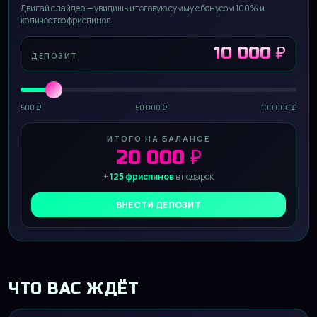
Двигай слайдер — увидишь итоговую сумму с бонусом 100% и
количество фриспинов
10 000 ₽
ДЕПОЗИТ
500 ₽
50 000 ₽
100 000 ₽
ИТОГО НА БАЛАНСЕ
20 000 ₽
+
125 фриспинов
в подарок
ВНЕСТИ ДЕПОЗИТ
ЧТО ВАС ЖДЁТ