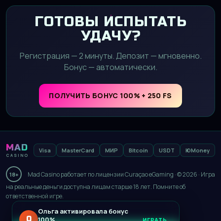
ГОТОВЫ ИСПЫТАТЬ
УДАЧУ?
Регистрация — 2 минуты. Депозит — мгновенно.
Бонус — автоматически.
ПОЛУЧИТЬ БОНУС 100% + 250 FS
MAD
Visa
MasterCard
МИР
Bitcoin
USDT
ЮMoney
CASINO
Mad Casino работает по лицензии Curaçao eGaming · © 2026 · Игра
18+
на реальные деньги доступна лицам старше 18 лет. Помните об
ответственной игре.
Ольга активировала бонус
О
100%
ИГРАТЬ