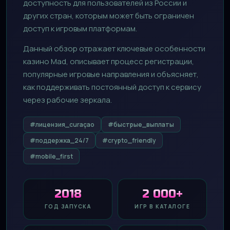
доступность для пользователей из России и
других стран, которым может быть ограничен
доступ к игровым платформам.
Данный обзор отражает ключевые особенности
казино Mad, описывает процесс регистрации,
популярные игровые направления и объясняет,
как поддерживать постоянный доступ к сервису
через рабочие зеркала.
#лицензия_curaçao
#быстрые_выплаты
#поддержка_24/7
#crypto_friendly
#mobile_first
2018
2 000+
ГОД ЗАПУСКА
ИГР В КАТАЛОГЕ