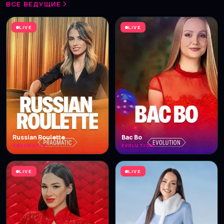
ВСЕ ВЕДУЩИЕ
LIVE
LIVE
Russian Roulette
Bac Bo
PRAGMATIC
EVOLUTION
LIVE
LIVE